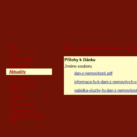
Obec
Daň z nemovitostí pro rok 2
Úřad
Úřední deska
Přílohy k článku
Volby 2017
Jméno souboru
Aktuality
dan-z-nemovitosti.pdf
Fotogalerie
informace-fu-k-dani-z-nemovitych-v
Kniha návštěv
nabidka-sluzby-fu-dan-z-nemovitost
Kontakt
Projekty
Oranžový rok
Elektronický
zpravodaj skupiny
ČEZ