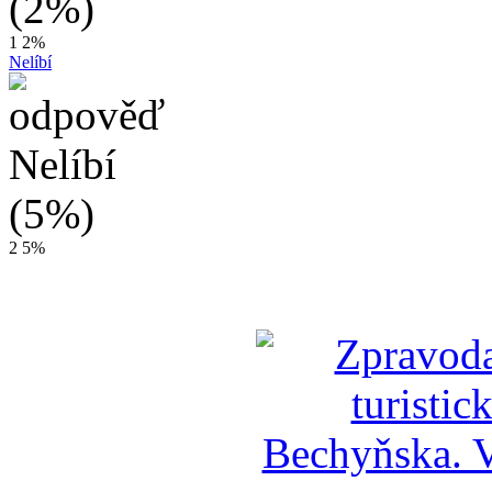
1
2%
Nelíbí
2
5%