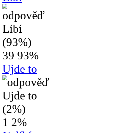
39
93%
Ujde to
1
2%