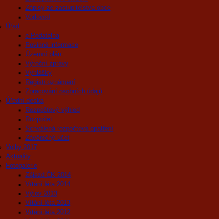
Zápisy ze zastupitelstva obce
Vodovod
Úřad
e-Podatelna
Povinné informace
Územní plán
Výroční zprávy
Vyhlášky
Registr oznámení
Zpracování osobních údajů
Úřední deska
Rozpočtový výhled
Rozpočet
Schválená rozpočtová opatření
Závěrečný účet
Volby 2017
Aktuality
Fotogalerie
Zájezd ČK 2014
Vítání léta 2014
Výlov 2013
Vítání léta 2013
Vítání léta 2012