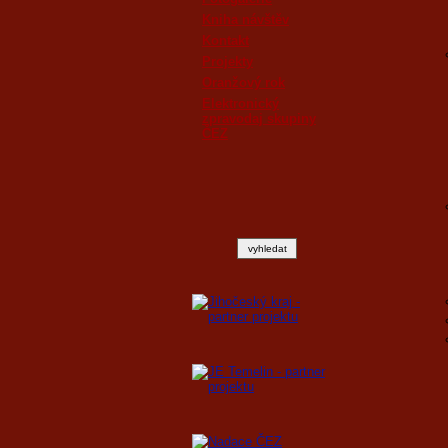
Kniha návštěv
Kontakt
Projekty
Oranžový rok
Elektronický
zpravodaj skupiny
ČEZ