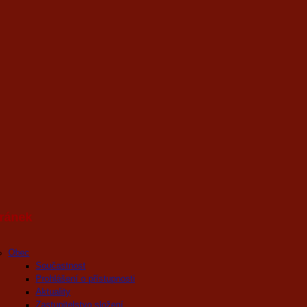
ránek
Obec
Součastnost
Prohlášení o přístupnosti
Aktuality
Zastupitelstvo složení