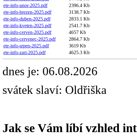
ete-info-unor-2025.pdf
2396.4 Kb
ete-info-brezen-2025.pdf
3138.7 Kb
ete-info-duben-2025.pdf
2833.1 Kb
ete-info-kveten-2025.pdf
2541.7 Kb
ete-info-cerven-2025.pdf
4657 Kb
ete-info-cervenec-2025.pdf
2864.7 Kb
ete-info-srpen-2025.pdf
3619 Kb
ete-info-zari-2025.pdf
4625.3 Kb
dnes je:
06.08.2026
svátek slaví:
Oldřiška
Jak se Vám líbí vzhled in