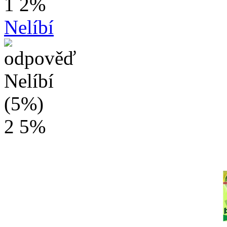
1
2%
Nelíbí
2
5%