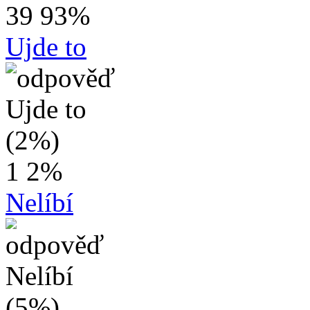
39
93%
Ujde to
1
2%
Nelíbí