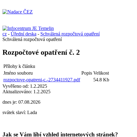
cz
-
Úřední deska
-
Schválená rozpočtová opatření
Schválená rozpočtová opatření
Rozpočtové opatření č. 2
Přílohy k článku
Jméno souboru
Popis
Velikost
rozpoctove-opatreni-c.-2734411927.pdf
54.8 Kb
Vyvěšeno od:
1.2.2025
Aktualizováno:
1.2.2025
dnes je:
07.08.2026
svátek slaví:
Lada
Jak se Vám líbí vzhled internetových stránek?