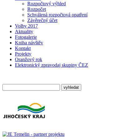
Rozpočtový výhled
Rozpočet
Schválená rozpočtová opatření
Závěrečný účet
Volby 2017
Aktuality
Fotogalerie
Kniha návštěv
Kontakt
Projekty
Oranžový rok
Elektronický zpravodaj skupiny ČEZ